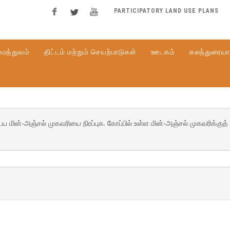
PARTICIPATORY LAND USE PLANS
ைத்துவம்
திட்டம் மற்றும் செயற்பாடுகள்
ஊடகம்
கலந்துரையா
ின்-அஞ்சல் முகவரியை நிரப்புக. கோப்பில் உள்ள மின்-அஞ்சல் முகவரிக்குத் 