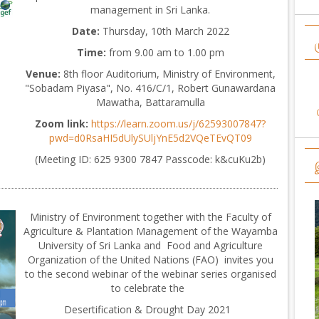
management in Sri Lanka.
Date:
Thursday, 10th March 2022
Time:
from 9.00 am to 1.00 pm
Venue:
8th floor Auditorium, Ministry of Environment,
"Sobadam Piyasa", No. 416/C/1, Robert Gunawardana
Mawatha, Battaramulla
Zoom link:
https://learn.zoom.us/j/62593007847?
pwd=d0RsaHI5dUlySUljYnE5d2VQeTEvQT09
(Meeting ID: 625 9300 7847 Passcode: k&cuKu2b)
Ministry of Environment together with the Faculty of
Agriculture & Plantation Management of the Wayamba
University of Sri Lanka and Food and Agriculture
Organization of the United Nations (FAO) invites you
to the second webinar of the webinar series organised
to celebrate the
Desertification & Drought Day 2021