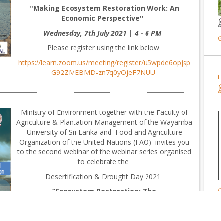
''Making Ecosystem Restoration Work:
An
Economic Perspective''
Wednesday, 7th July 2021 | 4 - 6 PM
Please register using the link below
https://learn.zoom.us/meeting/register/u5wpde6opjsp
G92ZMEBMD-zn7q0yOjeF7NUU
Ministry of Environment together with the Faculty of
Agriculture & Plantation Management of the Wayamba
University of Sri Lanka and Food and Agriculture
Organization of the United Nations (FAO) invites you
to the second webinar of the webinar series organised
to celebrate the
Desertification & Drought Day 2021
“Ecosystem Restoration: The
Slumbering
Challenges
''
Tuesday, 22 June 2021 | 4 - 6.30 PM