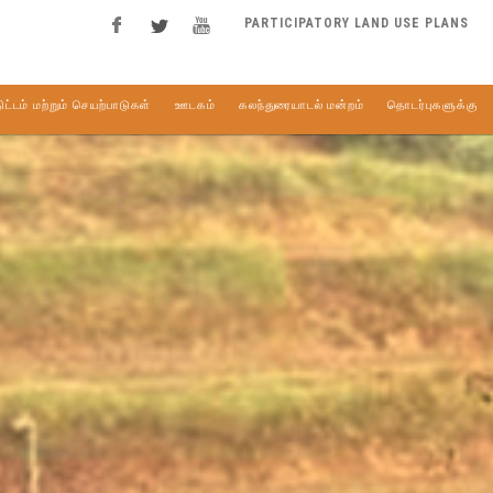
PARTICIPATORY LAND USE PLANS
ிட்டம் மற்றும் செயற்பாடுகள்
ஊடகம்
கலந்துரையாடல் மன்றம்
தொடர்புகளுக்கு