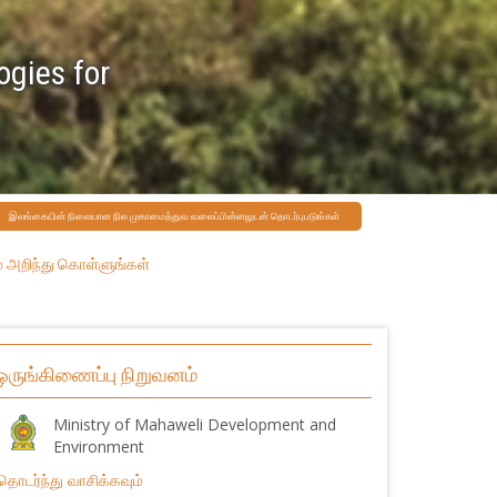
gies for
இலங்கையின் நிலையான நில முகாமைத்துவ வலைப்பின்னலுடன் தொடர்புபடுங்கள்
் அறிந்து கொள்ளுங்கள்
ஒருங்கிணைப்பு நிறுவனம்
Ministry of Mahaweli Development and
Environment
தொடர்ந்து வாசிக்கவும்