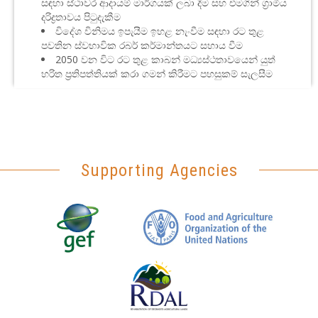
සඳහා ස්ථාවර ආදායම් මාර්ගයක් ලබා දීම සහ එමගින් ග්‍රාමීය
දරිද්‍රතාවය පිටුදැකීම
විදේශ විනිමය ඉපැයීම ඉහළ නැංවීම සඳහා රට තුළ
පවතින ස්වභාවික රබර් කර්මාන්තයට සහාය වීම
2050 වන විට රට තුළ කාබන් මධ්‍යස්ථතාවයෙන් යුත්
හරිත ප්‍රතිපත්තියක් කරා ගමන් කිරීමට පහසුකම් සැලසීම
Supporting Agencies