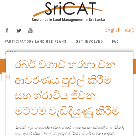
Sustainable Land Management in Sri Lanka
English
தமிழ்
PARTICIPATORY LAND USE PLANS
GET INVOLVED
FAQ
LOGIN
රබර් වගාව හරහා වන
MENU
ආවරණය පුළුල් කිරීම
සහ ග්රාමීය ජීවන
මට්ටම වැඩිදියුණු කිරීම
රටෙහි දැනට පවතින වනාන්තර ගහනය සංරක්ෂණය කරමින්,
වන ආවරණය 2% කින් පුළුල් කිරීමට නියමිත වන නමුත්