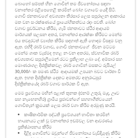
බොහෝ සම්පත් හීන ගොවීන් තම ජීවනෝපාය සඳහා
වනාන්තර එළිපෙහෙළි කරමින් බෝග වගාවේ යෙදී සිටී.
ගොවි ජනතාවගේ අවශ්‍යතා තිරසාර ලෙස සපුරාලන ආකාරය
මත වන සංරක්ෂණයේ ප්‍රායෝගිකත්වය රඳා පවති. බෝග
වගාව ප්‍රවර්ධනය කිරීම, ගැමි ජනතාවට ස්ථිර ආදායම්
මාර්ගයක් සලසන අතර, වනාන්තර ආරක්ෂා කිරීමට මෙන්ම
එය තවදුරටත් ව්‍යාප්ත කිරීම සඳහාත් ඇති හොඳම විසඳුම වනු
ඇත. එහිදී රබර් වගාව, ගොවි ජනතාවගේ ජීවන මට්ටම
මෙන්ම ශාක වැස්මද ඉහළ නංවන අතරම, ස්වභාවික රබර්
අවශ්‍යතාව සපුරාලීමෙන් රටට ප්‍රතිලාභ ලබා දේ. අම්පාර සහ
මොණරාගල දිස්ත්‍රික්කවල රබර් ගොවීන් මසකට රුපියල්
30,000/- ක පමණ ස්ථිර ආදායමක් උපයන බවට වාර්තා වී
ඇත. ඉහත දිස්ත්‍රික්ක දෙකට අමතරව අනුරාධපුර
දිස්ත්‍රික්කයේද රබර් වගාව සාර්ථක වී ඇත.
මෙම ප්‍රවේශය මඟින් පළාත් තුනක (එනම් උතුරු මැද, ඌව
සහ නැඟෙනහිර) ග්‍රාමීය ප්‍රජාවන්ගේ සහභාගීත්වයෙන්
ගොවිතැන් ක්‍රමයක් ලෙස රබර් වගා කිරීම අරමුණු කරයි.
කෘෂිකාර්මික පද්ධති ප්‍රවේශයන් භාවිතා කරමින්
හායනයට ලක් වූ වනාන්තර ඉඩම්වල වන ආවරණය
ප්‍රතිෂ්ඨාපනය කිරීම
දිළිඳු ගොවීන්ට ඔවුන්ගේ ජීවනෝපාය වැඩිදියුණු කිරීම